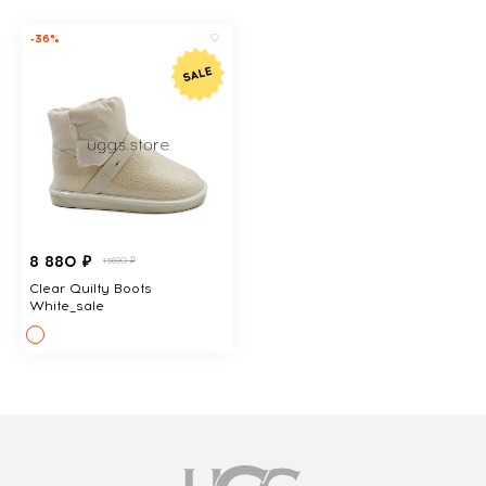
-36%
8 880 ₽
13690 ₽
Clear Quilty Boots
White_sale