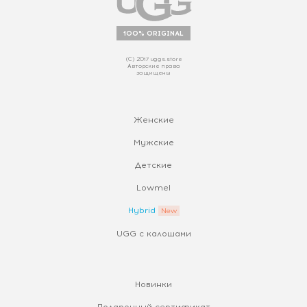
100% ORIGINAL
(С) 2017 uggs.store
Авторские права
защищены
Женские
Мужские
Детские
Lowmel
Hybrid
UGG с калошами
Новинки
Подарочный сертификат