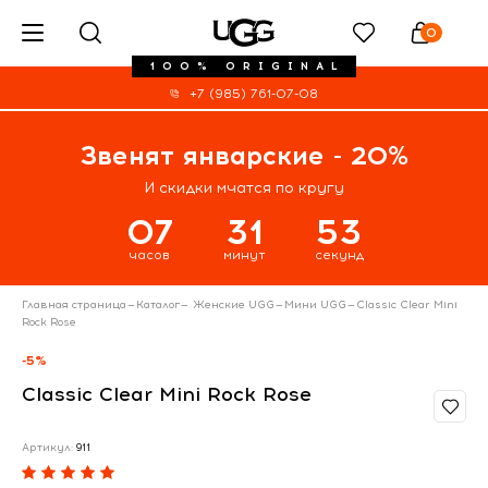
0
100% ORIGINAL
+7 (985) 761-07-08
Звенят январские - 20%
И скидки мчатся по кругу
07
31
53
часов
минут
секунд
Главная страница
—
Каталог
—
Женские UGG
—
Мини UGG
—
Classic Clear Mini
Rock Rose
-5%
Classic Clear Mini Rock Rose
Артикул:
911