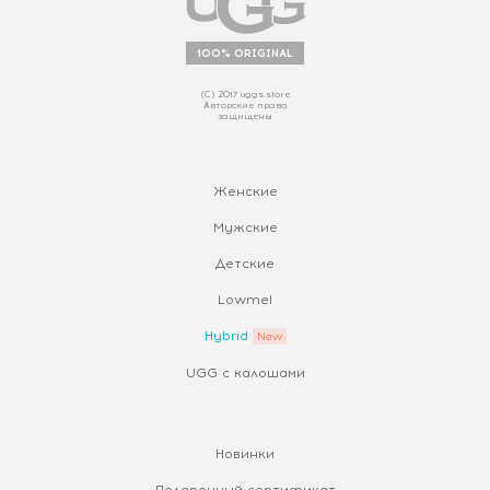
100% ORIGINAL
(С) 2017 uggs.store
Авторские права
защищены
Женские
Мужские
Детские
Lowmel
Hybrid
UGG с калошами
Новинки
Подарочный сертификат