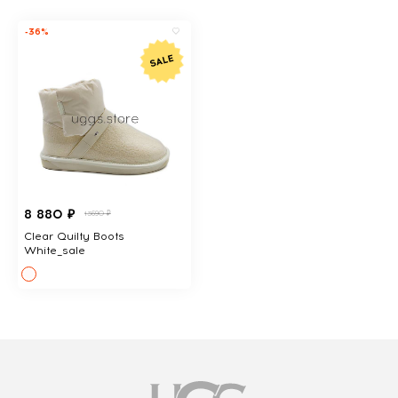
-36%
8 880 ₽
13690 ₽
Clear Quilty Boots
White_sale