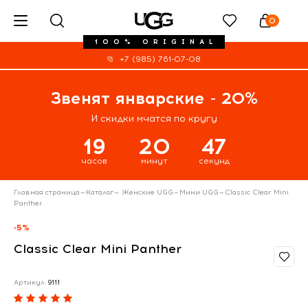
0
100% ORIGINAL
+7 (985) 761-07-08
Звенят январские - 20%
И скидки мчатся по кругу
19
20
47
часов
минут
секунд
Главная страница
—
Каталог
—
Женские UGG
—
Мини UGG
—
Classic Clear Mini
Panther
-5%
Classic Clear Mini Panther
Артикул:
9111