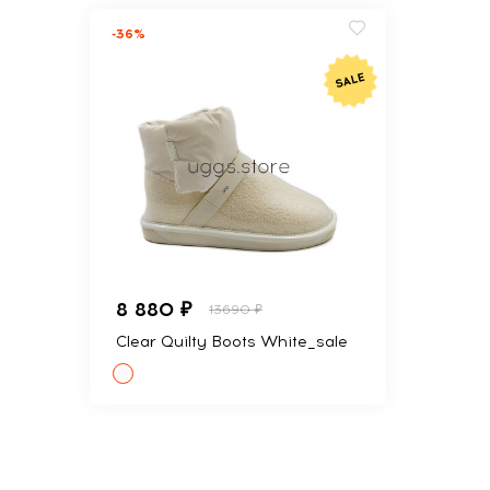
-36%
8 880 ₽
13690 ₽
Clear Quilty Boots White_sale