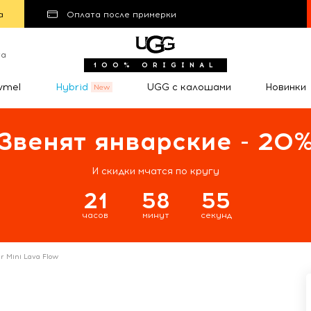
а
Оплата после примерки
та
100% ORIGINAL
wmel
Hybrid
UGG с калошами
Новинки
Звенят январские - 20
И скидки мчатся по кругу
21
58
54
часов
минут
секунд
ar Mini Lava Flow