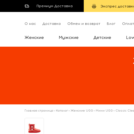
Премиум Доставка
Экспрес доставк
О нас
Доставка
Обмен и возврат
Блог
Опла
Женские
Мужские
Детские
Lo
Главная страница
—
Каталог
—
Женские UGG
—
Мини UGG
—
Classic Cle