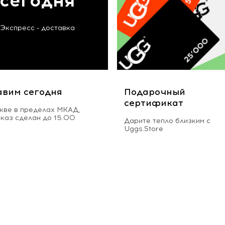
сегодня
Экспресс - доставка
авим сегодня
Подарочный
сертификат
кве в пределах МКАД,
аказ сделан до 15.00
Дарите тепло близким с
Uggs.Store