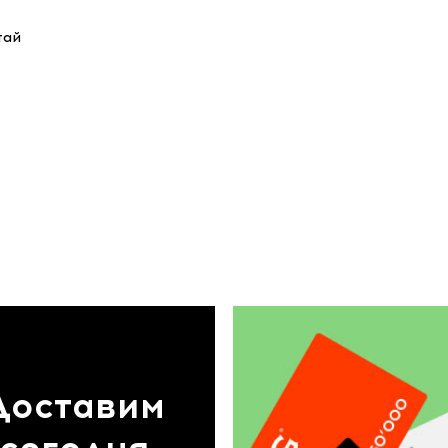
тай
Доставим