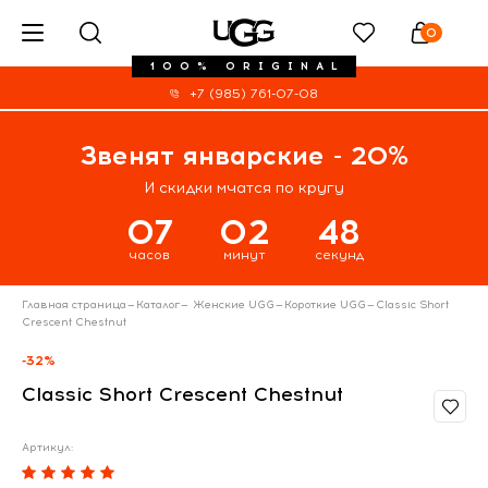
0
100% ORIGINAL
+7 (985) 761-07-08
Звенят январские - 20%
И скидки мчатся по кругу
07
02
48
часов
минут
секунд
Главная страница
—
Каталог
—
Женские UGG
—
Короткие UGG
—
Classic Short
Crescent Chestnut
-32%
Classic Short Crescent Chestnut
Артикул: