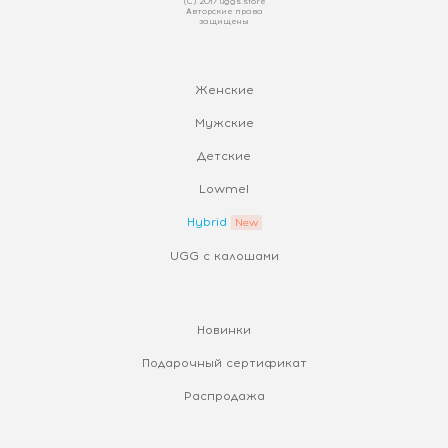
(С) 2017 uggs.store
Авторские права
защищены
Женские
Мужские
Детские
Lowmel
Hybrid
UGG с калошами
Новинки
Подарочный сертификат
Распродажа