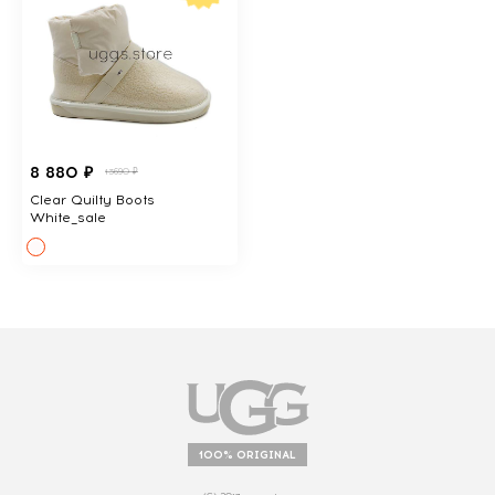
8 880 ₽
13690 ₽
Clear Quilty Boots
White_sale
100% ORIGINAL