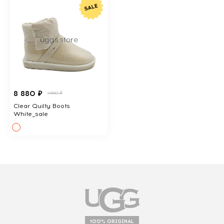
8 880 ₽
13690 ₽
Clear Quilty Boots
White_sale
100% ORIGINAL