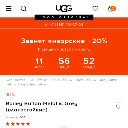
0
100% ORIGINAL
+7 (985) 761-07-08
Звенят январские - 20%
И скидки мчатся по кругу
11
56
52
часов
минут
секунд
Главная страница
—
Каталог
—
Женские UGG
—
Короткие UGG
—
Bailey Button
Metallic Grey (влагостойкие)
-34%
Bailey Button Metallic Grey
(влагостойкие)
Артикул:
108