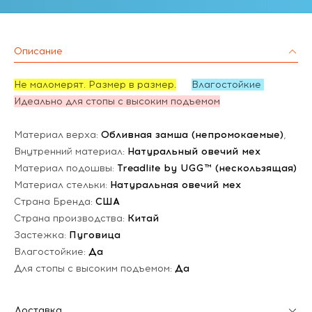
Описание
Не маломерят. Размер в размер.
Влагостойкие
Идеально для стопы с высоким подъемом
Материал верха:
Обливная замша (непромокаемые)
,
Внутренний материал:
Натуральный овечий мех
Материал подошвы:
Treadlite by UGG™ (нескользящая)
Материал стельки:
Натуральная овечий мех
Страна Бренда:
США
Страна производства:
Китай
Застежка:
Пуговица
Влагостойкие:
Да
Для стопы с высоким подъемом:
Да
Доставка