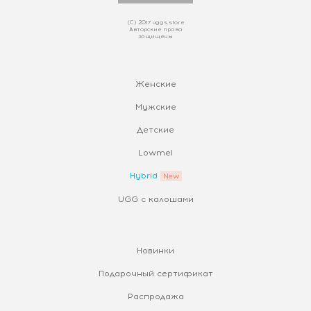
(С) 2017 uggs.store
Авторские права
защищены
Женские
Мужские
Детские
Lowmel
Hybrid
UGG с калошами
Новинки
Подарочный сертификат
Распродажа