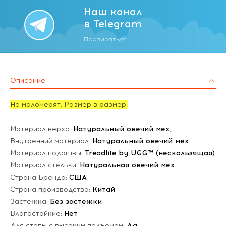
Наш канал
в Telegram
Подписаться
Описание
Не маломерят. Размер в размер.
Материал верха:
Натуральный овечий мех
,
Внутренний материал:
Натуральный овечий мех
Материал подошвы:
Treadlite by UGG™ (нескользящая)
Материал стельки:
Натуральная овечий мех
Страна Бренда:
США
Страна производства:
Китай
Застежка:
Без застежки
Влагостойкие:
Нет
Для стопы с высоким подъемом:
Да