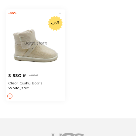
-36%
8 880 ₽
13690 ₽
Clear Quilty Boots
White_sale