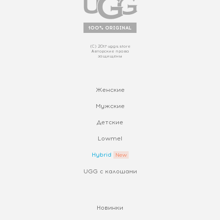
100% ORIGINAL
(С) 2017 uggs.store
Авторские права
защищены
Женские
Мужские
Детские
Lowmel
Hybrid
UGG с калошами
Новинки