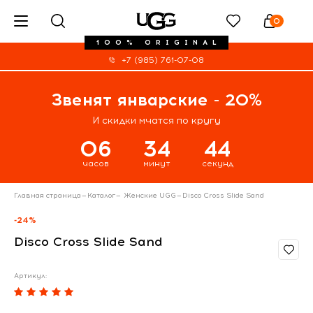
0
100% ORIGINAL
+7 (985) 761-07-08
Звенят январские - 20%
И скидки мчатся по кругу
06
34
44
часов
минут
секунд
Главная страница
—
Каталог
—
Женские UGG
—
Disco Cross Slide Sand
-24%
Disco Cross Slide Sand
Артикул: