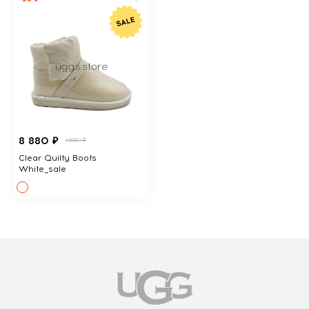
8 880 ₽
13690 ₽
Clear Quilty Boots
White_sale