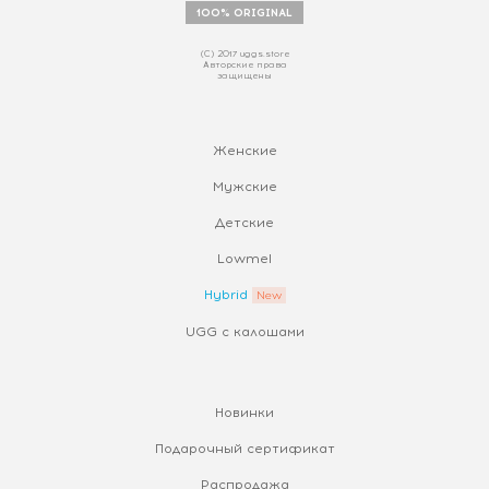
100% ORIGINAL
(С) 2017 uggs.store
Авторские права
защищены
Женские
Мужские
Детские
Lowmel
Hybrid
UGG с калошами
Новинки
Подарочный сертификат
Распродажа