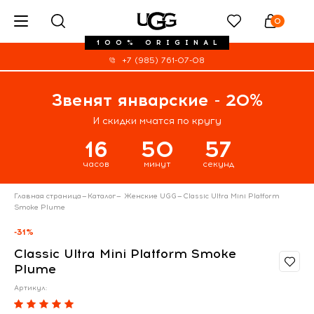
0
100% ORIGINAL
+7 (985) 761-07-08
Звенят январские - 20%
И скидки мчатся по кругу
16
50
57
часов
минут
секунд
Главная страница
—
Каталог
—
Женские UGG
—
Classic Ultra Mini Platform
Smoke Plume
-31%
Classic Ultra Mini Platform Smoke
Plume
Артикул: