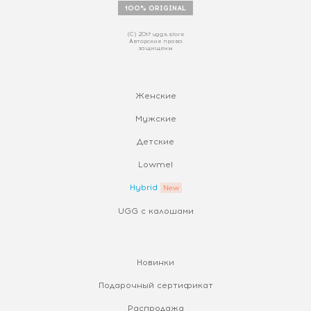
100% ORIGINAL
(С) 2017 uggs.store
Авторские права
защищены
Женские
Мужские
Детские
Lowmel
Hybrid
UGG с калошами
Новинки
Подарочный сертификат
Распродажа