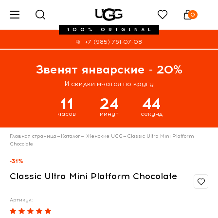
0
100% ORIGINAL
+7 (985) 761-07-08
Звенят январские - 20%
И скидки мчатся по кругу
11
24
43
часов
минут
секунд
Главная страница
—
Каталог
—
Женские UGG
—
Classic Ultra Mini Platform
Chocolate
-31%
Classic Ultra Mini Platform Chocolate
Артикул: