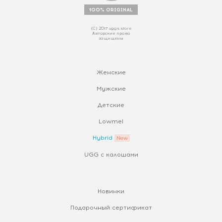
100% ORIGINAL
(С) 2017 uggs.store
Авторские права
защищены
Женские
Мужские
Детские
Lowmel
Hybrid
UGG с калошами
Новинки
Подарочный сертификат