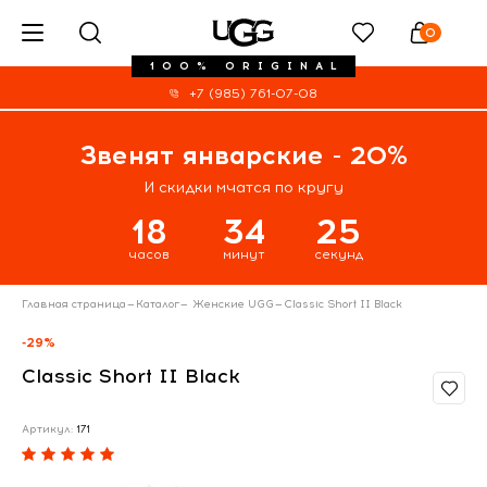
0
100% ORIGINAL
+7 (985) 761-07-08
Звенят январские - 20%
И скидки мчатся по кругу
18
34
24
часов
минут
секунд
Главная страница
—
Каталог
—
Женские UGG
—
Classic Short II Black
-29%
Classic Short II Black
Артикул:
171