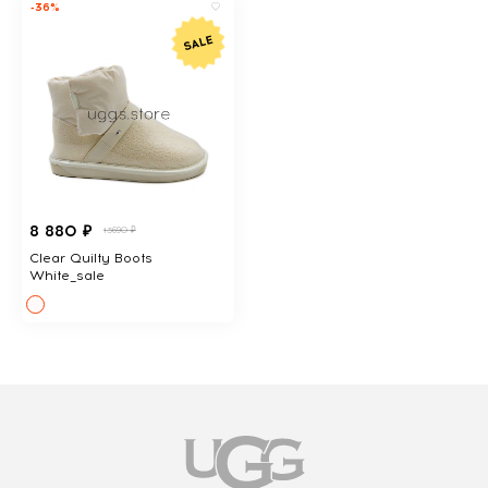
-36%
8 880 ₽
13690 ₽
Clear Quilty Boots
White_sale