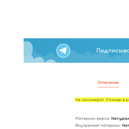
Подписыва
Описание
Не маломерят. Размер в р
Материал верха:
Натурал
Внутренний материал:
На