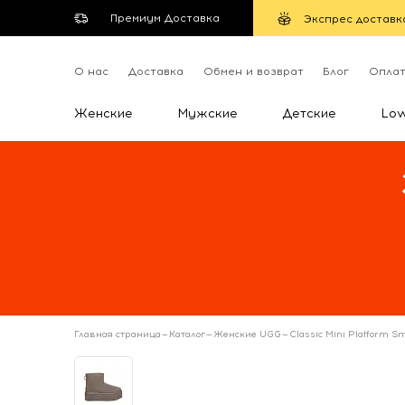
Премиум Доставка
Экспрес доставк
О нас
Доставка
Обмен и возврат
Блог
Опла
Женские
Мужские
Детские
Lo
Главная страница
—
Каталог
—
Женские UGG
—
Classic Mini Platform 