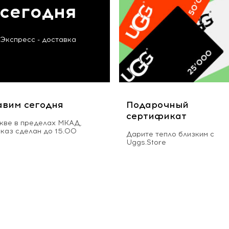
сегодня
Экспресс - доставка
авим сегодня
Подарочный
сертификат
кве в пределах МКАД,
аказ сделан до 15.00
Дарите тепло близким с
Uggs.Store