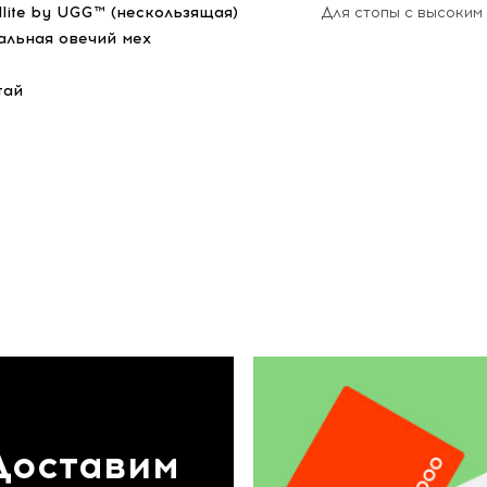
dlite by UGG™ (нескользящая)
Для стопы с высоким
альная овечий мех
тай
Доставим