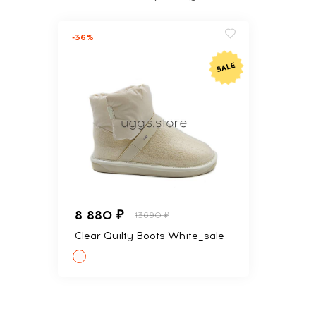
-36%
8 880 ₽
13690 ₽
Clear Quilty Boots White_sale