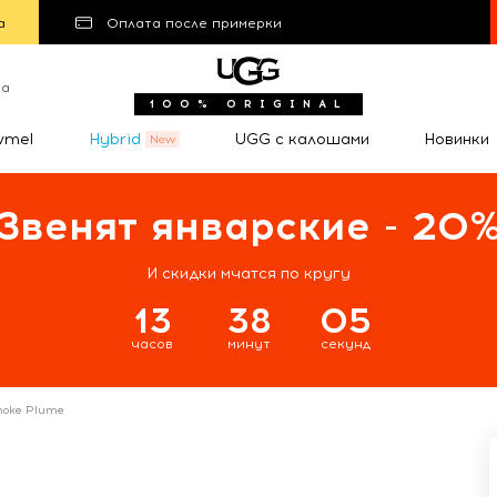
а
Оплата после примерки
та
100% ORIGINAL
wmel
Hybrid
UGG с калошами
Новинки
Звенят январские - 20
И скидки мчатся по кругу
13
38
05
часов
минут
секунд
Smoke Plume