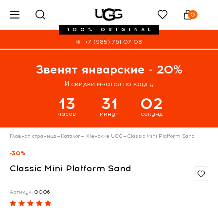
0
100% ORIGINAL
+7 (985) 761-07-08
Звенят январские - 20%
И скидки мчатся по кругу
13
31
02
часов
минут
секунд
Главная страница
—
Каталог
—
Женские UGG
—
Classic Mini Platform Sand
-30%
Classic Mini Platform Sand
Артикул:
0006