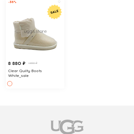
-36%
8 880 ₽
13690 ₽
Clear Quilty Boots
White_sale