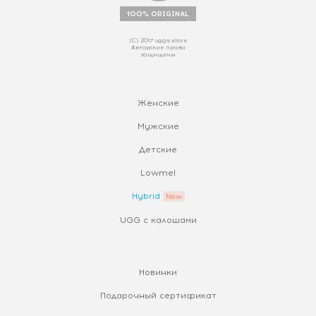
100% ORIGINAL
(С) 2017 uggs.store
Авторские права
защищены
Женские
Мужские
Детские
Lowmel
Hybrid
UGG с калошами
Новинки
Подарочный сертификат