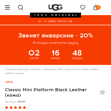
0
100% ORIGINAL
+7 (985) 761-07-08
Звенят январские - 20%
И скидки мчатся по кругу
02
16
48
часов
минут
секунд
Главная страница
—
Каталог
—
Женские UGG
—
Classic Mini Platform Black
Leather (кожа)
-30%
Classic Mini Platform Black Leather
(кожа)
Артикул:
0007