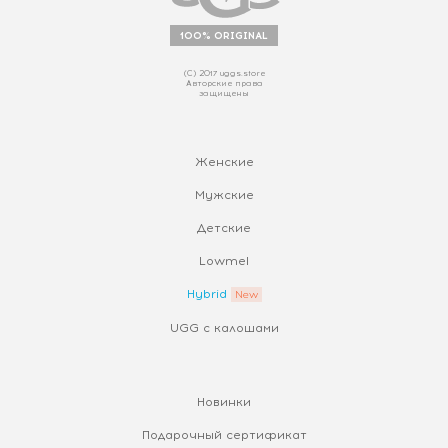
100% ORIGINAL
(С) 2017 uggs.store
Авторские права
защищены
Женские
Мужские
Детские
Lowmel
Hybrid
UGG с калошами
Новинки
Подарочный сертификат