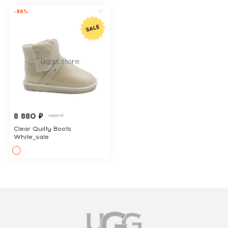
-36%
8 880 ₽
13690 ₽
Clear Quilty Boots
White_sale