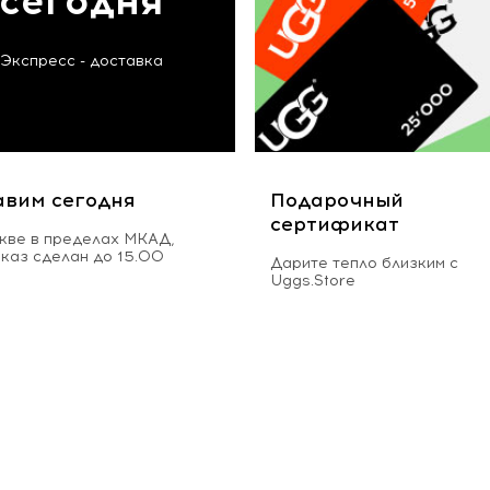
сегодня
Экспресс - доставка
авим сегодня
Подарочный
сертификат
кве в пределах МКАД,
аказ сделан до 15.00
Дарите тепло близким с
Uggs.Store