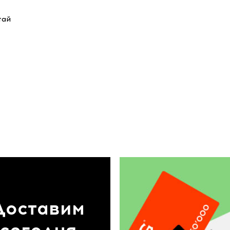
тай
Доставим