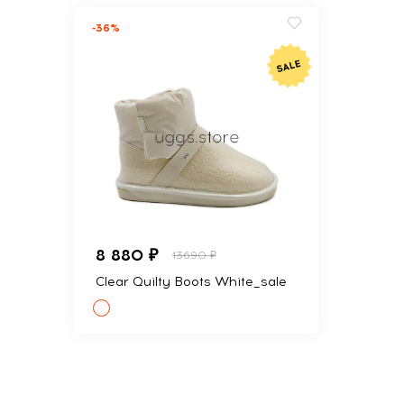
-36%
8 880 ₽
13690 ₽
Clear Quilty Boots White_sale