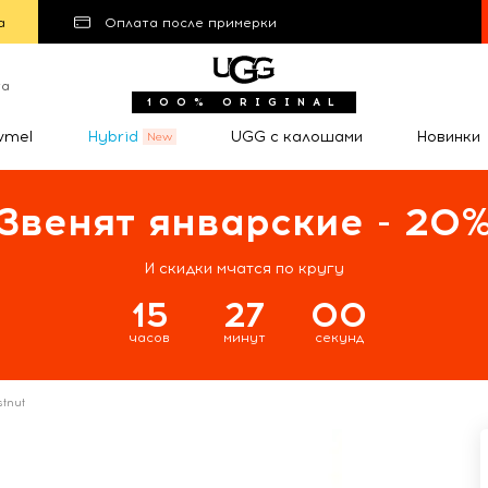
а
Оплата после примерки
та
100% ORIGINAL
wmel
Hybrid
UGG с калошами
Новинки
Звенят январские - 20
И скидки мчатся по кругу
15
26
59
часов
минут
секунд
stnut