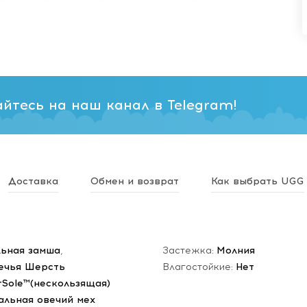
йтесь на наш канал в Telegram!
Доставка
Обмен и возврат
Как выбрать UGG
ьная замша
,
Застежка:
Молния
ечья Шерсть
Влагостойкие:
Нет
rSole™(нескользящая)
альная овечий мех