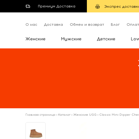
Премиум Доставка
Экспрес доставк
О нас
Доставка
Обмен и возврат
Блог
Опла
Женские
Мужские
Детские
Lo
Главная страница
—
Каталог
—
Женские UGG
—
Classic Mini Dipper Che