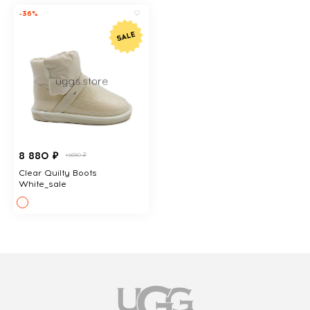
-36%
8 880 ₽
13690 ₽
Clear Quilty Boots
White_sale