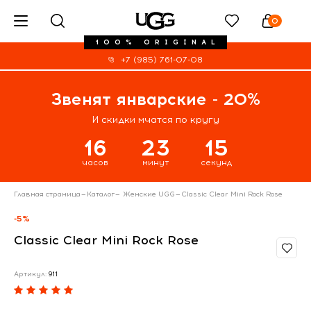
0
100% ORIGINAL
+7 (985) 761-07-08
Звенят январские - 20%
И скидки мчатся по кругу
16
23
14
часов
минут
секунд
Главная страница
—
Каталог
—
Женские UGG
—
Classic Clear Mini Rock Rose
-5%
Classic Clear Mini Rock Rose
Артикул:
911