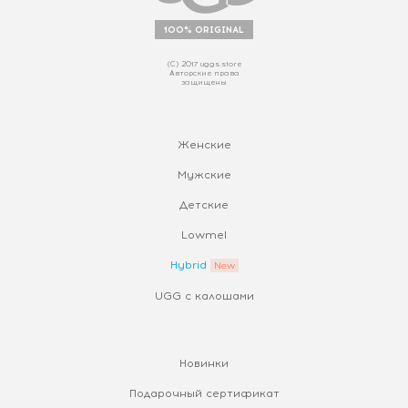
100% ORIGINAL
(С) 2017 uggs.store
Авторские права
защищены
Женские
Мужские
Детские
Lowmel
Hybrid
UGG с калошами
Новинки
Подарочный сертификат