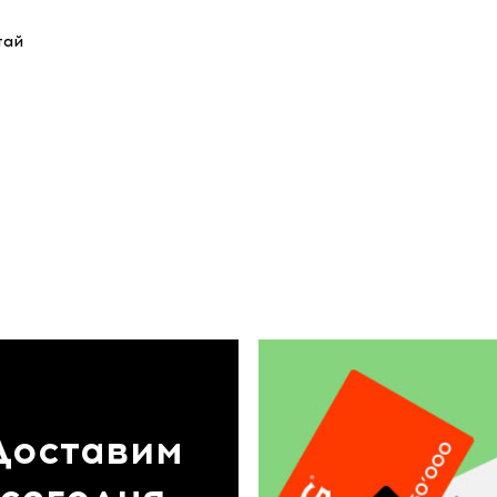
тай
Доставим