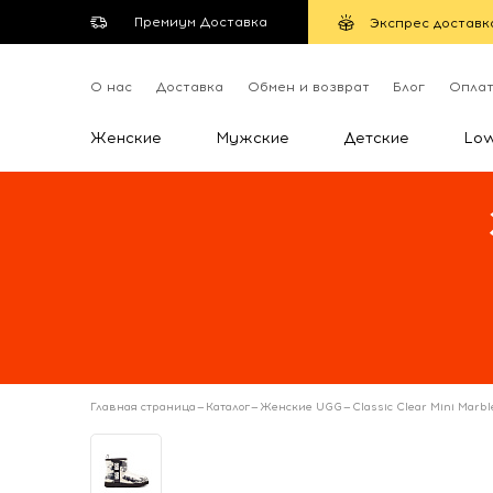
Премиум Доставка
Экспрес доставк
О нас
Доставка
Обмен и возврат
Блог
Опла
Женские
Мужские
Детские
Lo
Главная страница
—
Каталог
—
Женские UGG
—
Classic Clear Mini Marbl