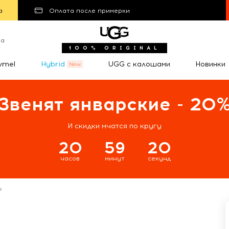
а
Оплата после примерки
та
100% ORIGINAL
wmel
Hybrid
UGG с калошами
Новинки
Звенят январские - 20
И скидки мчатся по кругу
20
59
19
часов
минут
секунд
e