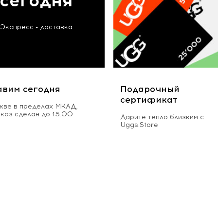
сегодня
Экспресс - доставка
авим сегодня
Подарочный
сертификат
кве в пределах МКАД,
аказ сделан до 15.00
Дарите тепло близким с
Uggs.Store