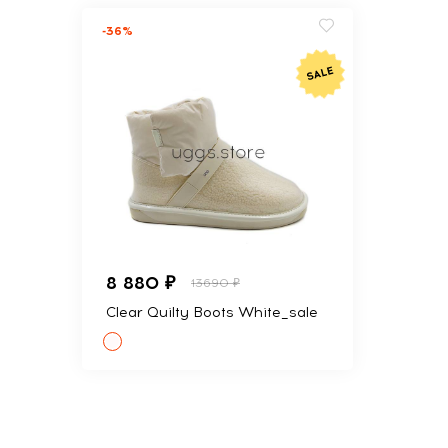
-36%
8 880 ₽
13690 ₽
Clear Quilty Boots White_sale