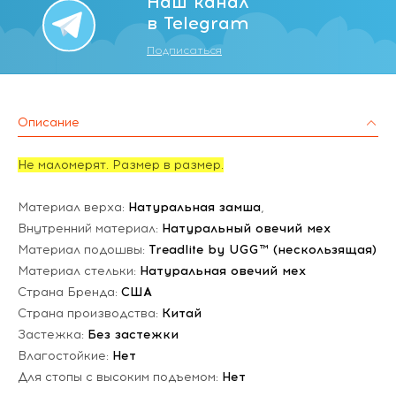
Наш канал
в Telegram
Подписаться
Описание
Не маломерят. Размер в размер.
Материал верха:
Натуральная замша
,
Внутренний материал:
Натуральный овечий мех
Материал подошвы:
Treadlite by UGG™ (нескользящая)
Материал стельки:
Натуральная овечий мех
Страна Бренда:
США
Страна производства:
Китай
Застежка:
Без застежки
Влагостойкие:
Нет
Для стопы с высоким подъемом:
Нет