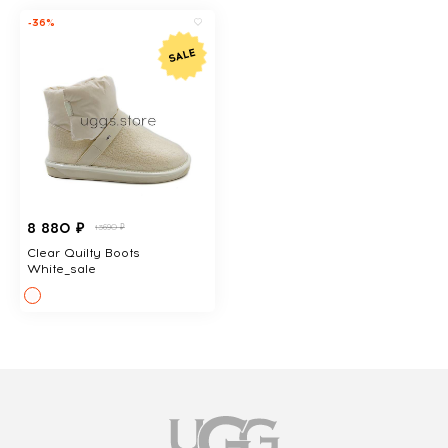
-36%
8 880 ₽
13690 ₽
Clear Quilty Boots
White_sale