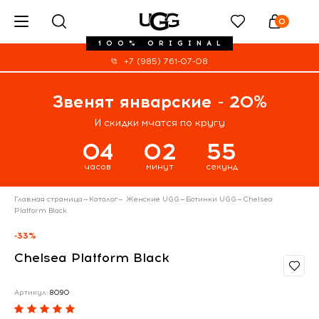
0
100% ORIGINAL
+7 (985) 761-07-08
Звенят январские - 20%
И скидки мчатся по кругу
04
02
54
часов
минут
секунд
Главная страница
—
Каталог
—
Женские UGG
—
Ботинки UGG
—
Chelsea
Platform Black
-33%
Chelsea Platform Black
Артикул:
8090