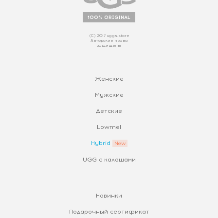
100% ORIGINAL
(С) 2017 uggs.store
Авторские права
защищены
Женские
Мужские
Детские
Lowmel
Hybrid
UGG с калошами
Новинки
Подарочный сертификат