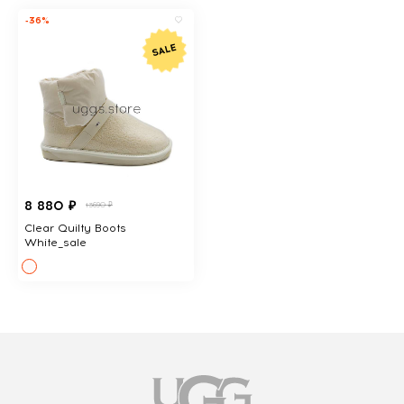
-36%
8 880 ₽
13690 ₽
Clear Quilty Boots
White_sale