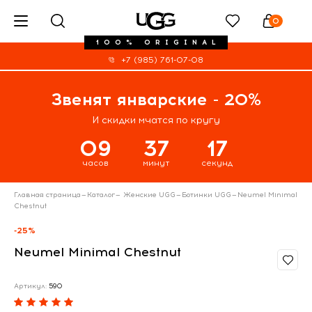
0
100% ORIGINAL
+7 (985) 761-07-08
Звенят январские - 20%
И скидки мчатся по кругу
09
37
17
часов
минут
секунд
Главная страница
—
Каталог
—
Женские UGG
—
Ботинки UGG
—
Neumel Minimal
Chestnut
-25%
Neumel Minimal Chestnut
Артикул:
590