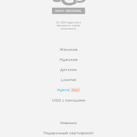
100% ORIGINAL
(С) 2017 uggs.store
Авторские права
защищены
Женские
Мужские
Детские
Lowmel
Hybrid
UGG с калошами
Новинки
Подарочный сертификат