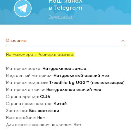
Наш канал
в Telegram
Подписаться
Описание
Не маломерят. Размер в размер.
Материал верха:
Натуральная замша
,
Внутренний материал:
Натуральный овечий мех
Материал подошвы:
Treadlite by UGG™ (нескользящая)
Материал стельки:
Натуральная овечий мех
Страна Бренда:
США
Страна производства:
Китай
Застежка:
Без застежки
Влагостойкие:
Нет
Для стопы с высоким подъемом:
Нет