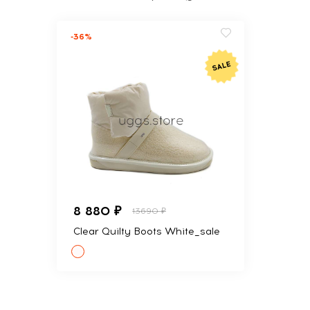
-36%
8 880 ₽
13690 ₽
Clear Quilty Boots White_sale