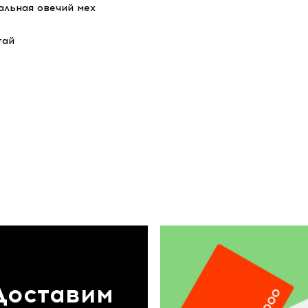
альная овечий мех
тай
Доставим