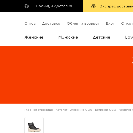
Премиум Доставка
Экспрес доставк
О нас
Доставка
Обмен и возврат
Блог
Опла
Женские
Мужские
Детские
Lo
Главная страница
—
Каталог
—
Женские UGG
—
Ботинки UGG
—
Neumel H