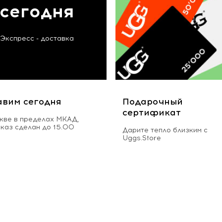
сегодня
Экспресс - доставка
авим сегодня
Подарочный
сертификат
кве в пределах МКАД,
аказ сделан до 15.00
Дарите тепло близким с
Uggs.Store