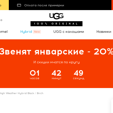
а
Оплата после примерки
та
100% ORIGINAL
wmel
Hybrid
UGG с калошами
Новинки
Звенят январские - 20
И скидки мчатся по кругу
01
42
48
часов
минут
секунд
igh Weather Hybrid Black / Birch