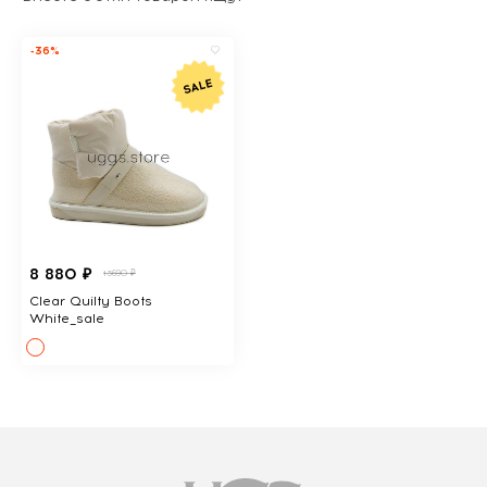
-36%
8 880 ₽
13690 ₽
Clear Quilty Boots
White_sale