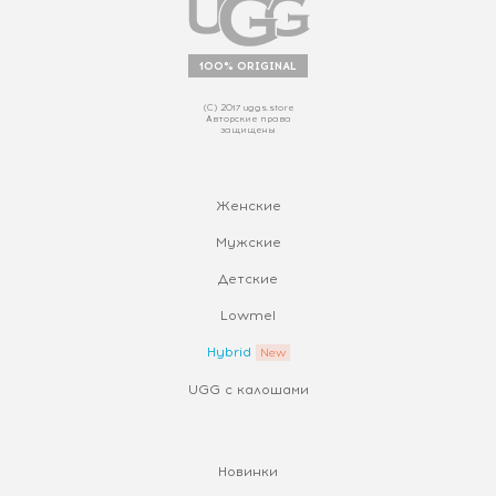
100% ORIGINAL
(С) 2017 uggs.store
Авторские права
защищены
Женские
Мужские
Детские
Lowmel
Hybrid
UGG с калошами
Новинки