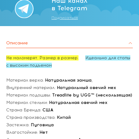
Наш канал
в Telegram
Подписаться
Описание
Не маломерят. Размер в размер.
Идеально для стопы
с высоким подъемом
Материал верха:
Натуральная замша
,
Внутренний материал:
Натуральный овечий мех
Материал подошвы:
Treadlite by UGG™ (нескользящая)
Материал стельки:
Натуральная овечий мех
Страна Бренда:
США
Страна производства:
Китай
Застежка:
Пуговица
Влагостойкие:
Нет