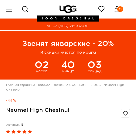
0
100% ORIGINAL
+7 (985) 761-07-08
Звенят январские - 20%
И скидки мчатся по кругу
02
40
03
часов
минут
секунд
Главная страница
—
Каталог
—
Женские UGG
—
Ботинки UGG
—
Neumel High
Chestnut
-44%
Neumel High Chestnut
Артикул:
5