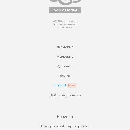
100% ORIGINAL
(С) 2017 uggs.store
Авторские права
защищены
Женские
Мужские
Детские
Lowmel
Hybrid
UGG с калошами
Новинки
Подарочный сертификат