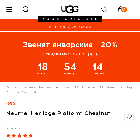
0
100% ORIGINAL
+7 (985) 761-07-08
Звенят январские - 20%
И скидки мчатся по кругу
18
54
14
часов
минут
секунд
Главная страница
—
Каталог
—
Женские UGG
—
Ботинки UGG
—
Neumel Heritage
Platform Chestnut
-35%
Neumel Heritage Platform Chestnut
Артикул: