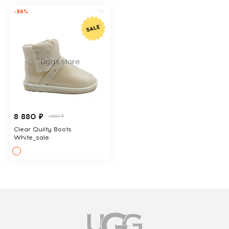
-36%
8 880 ₽
13690 ₽
Clear Quilty Boots
White_sale