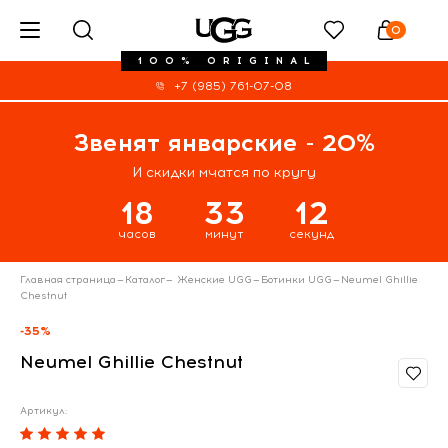
0
100% ORIGINAL
+7 (985) 761-07-08
Звенят январские - 20%
И скидки мчатся по кругу
18
33
11
часов
минут
секунд
Главная страница
—
Каталог
—
Женские UGG
—
Ботинки UGG
—
Neumel Ghillie
Chestnut
-35%
Neumel Ghillie Chestnut
Артикул: