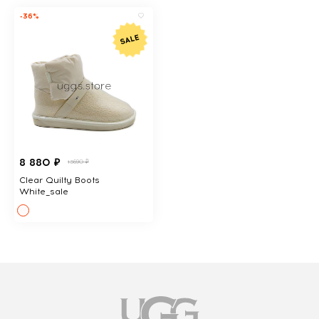
-36%
8 880 ₽
13690 ₽
Clear Quilty Boots
White_sale