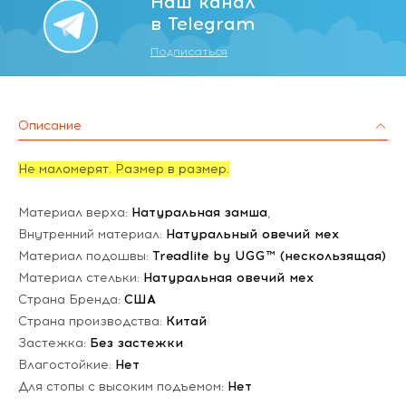
Наш канал
в Telegram
Подписаться
Описание
Не маломерят. Размер в размер.
Материал верха:
Натуральная замша
,
Внутренний материал:
Натуральный овечий мех
Материал подошвы:
Treadlite by UGG™ (нескользящая)
Материал стельки:
Натуральная овечий мех
Страна Бренда:
США
Страна производства:
Китай
Застежка:
Без застежки
Влагостойкие:
Нет
Для стопы с высоким подъемом:
Нет