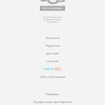
100% ORIGINAL
(С) 2017 uggs.store
Авторские права
защищены
Женские
Мужские
Детские
Lowmel
Hybrid
UGG с калошами
Новинки
Подарочный сертификат