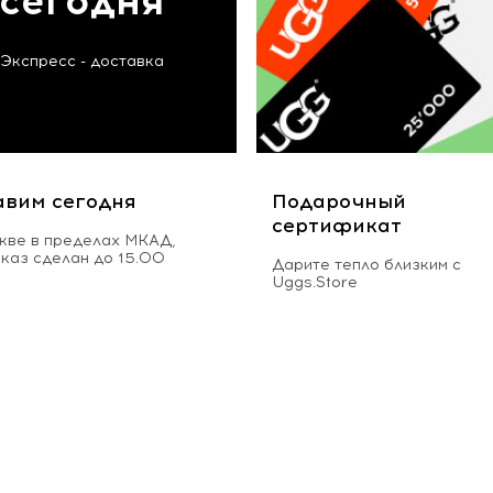
сегодня
Экспресс - доставка
авим сегодня
Подарочный
сертификат
кве в пределах МКАД,
аказ сделан до 15.00
Дарите тепло близким с
Uggs.Store