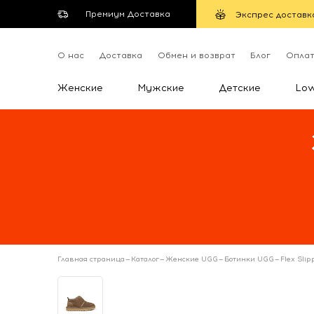
Премиум Доставка
Экспрес доставк
О нас
Доставка
Обмен и возврат
Блог
Опла
Женские
Мужские
Детские
Lo
Главная страница
—
Каталог
—
Женские UGG
—
Ботинки UGG
—
Flex Sli