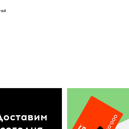
тай
Доставим