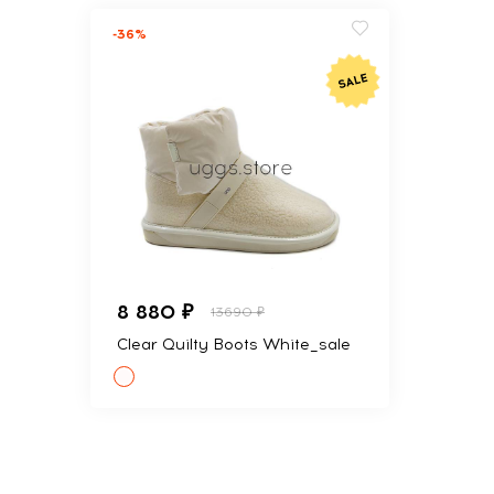
-36%
8 880 ₽
13690 ₽
Clear Quilty Boots White_sale