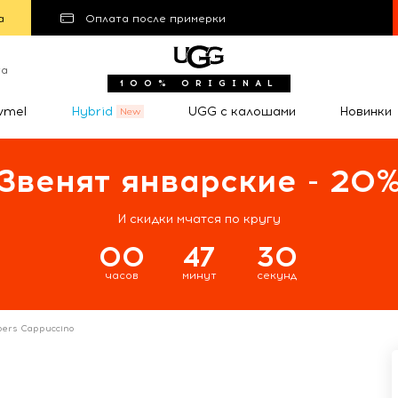
а
Оплата после примерки
та
100% ORIGINAL
wmel
Hybrid
UGG с калошами
Новинки
Звенят январские - 20
И скидки мчатся по кругу
00
47
29
часов
минут
секунд
ppers Cappuccino