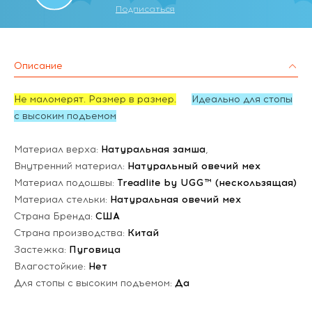
Подписаться
Описание
Не маломерят. Размер в размер.
Идеально для стопы
с высоким подъемом
Материал верха:
Натуральная замша
,
Внутренний материал:
Натуральный овечий мех
Материал подошвы:
Treadlite by UGG™ (нескользящая)
Материал стельки:
Натуральная овечий мех
Страна Бренда:
США
Страна производства:
Китай
Застежка:
Пуговица
Влагостойкие:
Нет
Для стопы с высоким подъемом:
Да