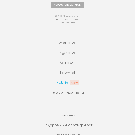
100% ORIGINAL
(С) 2017 uggs.store
Авторские права
защищены
Женские
Мужские
Детские
Lowmel
Hybrid
UGG с калошами
Новинки
Подарочный сертификат
Распродажа