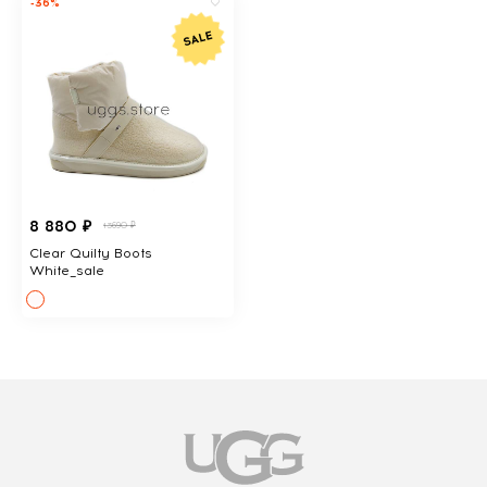
-36%
8 880 ₽
13690 ₽
Clear Quilty Boots
White_sale