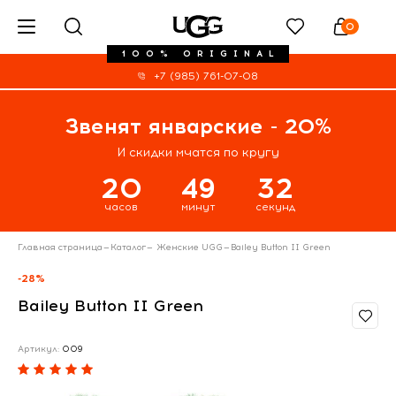
0
100% ORIGINAL
+7 (985) 761-07-08
Звенят январские - 20%
И скидки мчатся по кругу
20
49
31
часов
минут
секунд
Главная страница
—
Каталог
—
Женские UGG
—
Bailey Button II Green
-28%
Bailey Button II Green
Артикул:
009