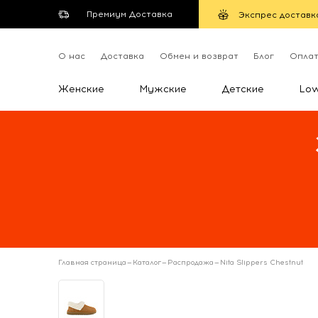
Премиум Доставка
Экспрес доставк
О нас
Доставка
Обмен и возврат
Блог
Опла
Женские
Мужские
Детские
Lo
Главная страница
—
Каталог
—
Распродажа
—
Nita Slippers Chestnut