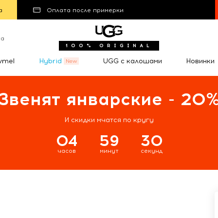
а
Оплата после примерки
та
100% ORIGINAL
wmel
Hybrid
UGG с калошами
Новинки
Звенят январские - 20
И скидки мчатся по кругу
04
59
29
часов
минут
секунд