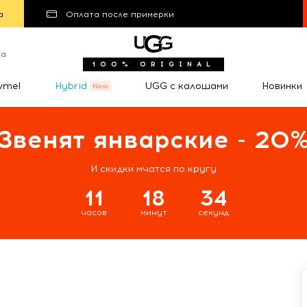
а
Оплата после примерки
та
100% ORIGINAL
wmel
Hybrid
UGG с калошами
Новинки
Звенят январские - 20
И скидки мчатся по кругу
11
18
33
часов
минут
секунд