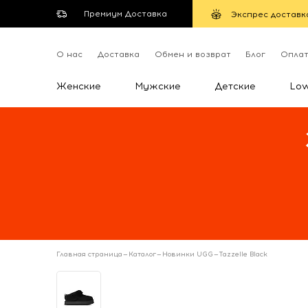
Премиум Доставка
Экспрес доставк
О нас
Доставка
Обмен и возврат
Блог
Опла
Женские
Мужские
Детские
Lo
Главная страница
—
Каталог
—
Новинки UGG
—
Tazzelle Black