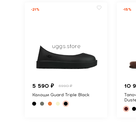
-21%
-15%
5 590 ₽
10 
6990 ₽
Калоши Guard Triple Black
Тапоч
Dust