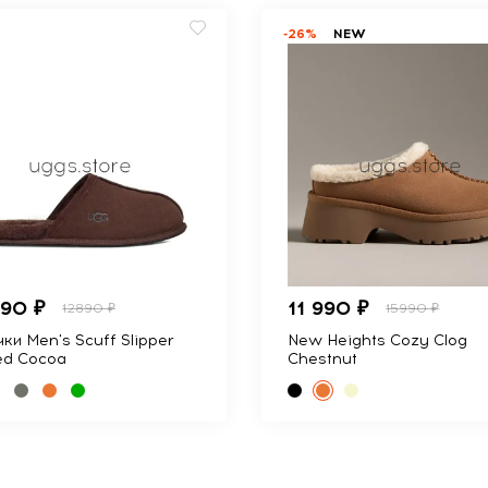
-26%
NEW
990 ₽
11 990 ₽
12890 ₽
15990 ₽
ки Men's Scuff Slipper
New Heights Cozy Clog
ed Cocoa
Chestnut