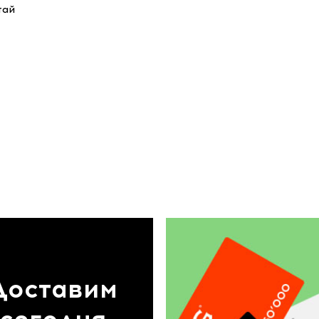
тай
Доставим