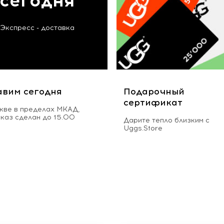
сегодня
Экспресс - доставка
авим сегодня
Подарочный
сертификат
кве в пределах МКАД,
аказ сделан до 15.00
Дарите тепло близким с
Uggs.Store