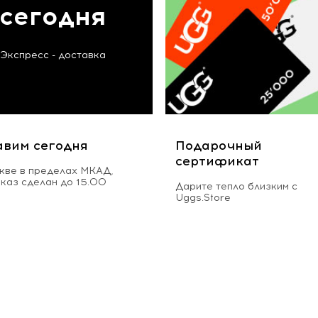
сегодня
Экспресс - доставка
авим сегодня
Подарочный
сертификат
кве в пределах МКАД,
аказ сделан до 15.00
Дарите тепло близким с
Uggs.Store