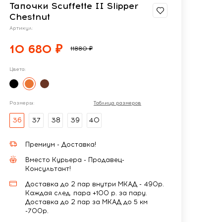
Тапочки Scuffette II Slipper
Chestnut
Артикул:
10 680 ₽
11880 ₽
Цвета:
Размеры:
Таблица размеров
36
37
38
39
40
Премиум - Доставка!
Вместо Курьера - Продавец-
Консультант!
Доставка до 2 пар внутри МКАД - 490р.
Каждая след. пара +100 р. за пару.
Доставка до 2 пар за МКАД до 5 км
-700р.