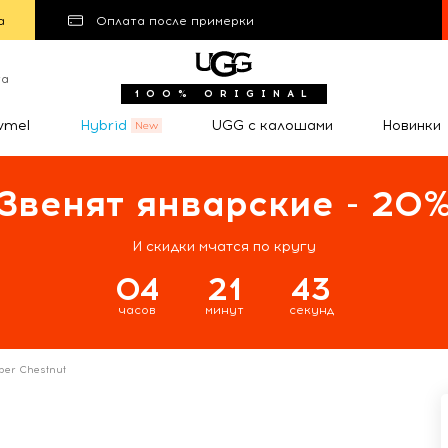
а
Оплата после примерки
та
100% ORIGINAL
wmel
Hybrid
UGG с калошами
Новинки
Звенят январские - 20
И скидки мчатся по кругу
04
21
42
часов
минут
секунд
pper Chestnut