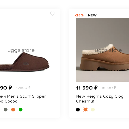
-26%
NEW
990 ₽
11 990 ₽
12890 ₽
15990 ₽
ки Men's Scuff Slipper
New Heights Cozy Clog
ed Cocoa
Chestnut