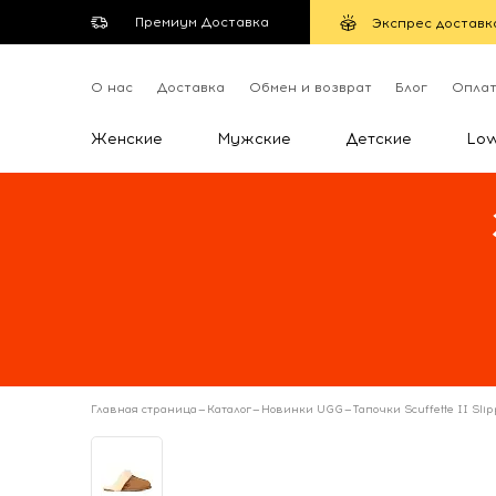
Премиум Доставка
Экспрес доставк
О нас
Доставка
Обмен и возврат
Блог
Опла
Женские
Мужские
Детские
Lo
Главная страница
—
Каталог
—
Новинки UGG
—
Тапочки Scuffette II Sli