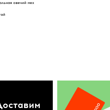
альная овечий мех
тай
Доставим