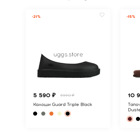
-21%
-15%
5 590 ₽
10 
6990 ₽
Калоши Guard Triple Black
Тапоч
Dust