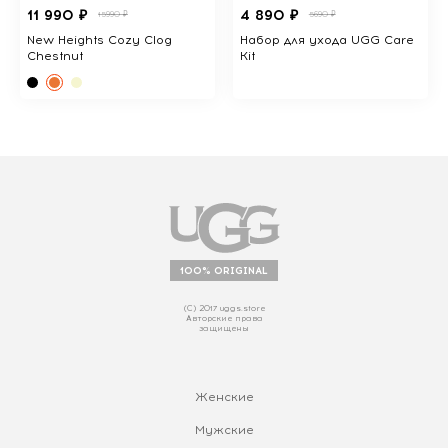
11 990 ₽
4 890 ₽
15990 ₽
5690 ₽
New Heights Cozy Clog
Набор для ухода UGG Care
Chestnut
Kit
100% ORIGINAL
(С) 2017 uggs.store
Авторские права
защищены
Женские
Мужские