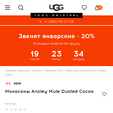
0
100% ORIGINAL
+7 (985) 761-07-08
Звенят январские - 20%
И скидки мчатся по кругу
19
23
34
часов
минут
секунд
Главная страница
—
Каталог
—
Новинки UGG
—
Мокасины Ansley Mule Dusted
Cocoa
-8%
NEW
Мокасины Ansley Mule Dusted Cocoa
Артикул: