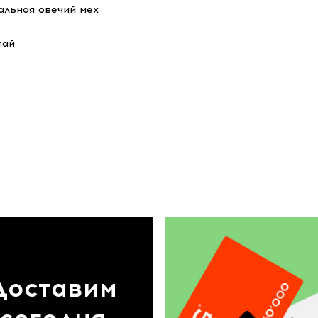
альная овечий мех
тай
Доставим