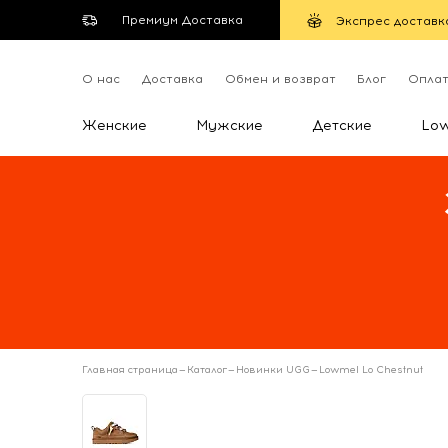
Премиум Доставка
Экспрес доставк
О нас
Доставка
Обмен и возврат
Блог
Опла
Женские
Мужские
Детские
Lo
Главная страница
—
Каталог
—
Новинки UGG
—
Lowmel Lo Chestnut