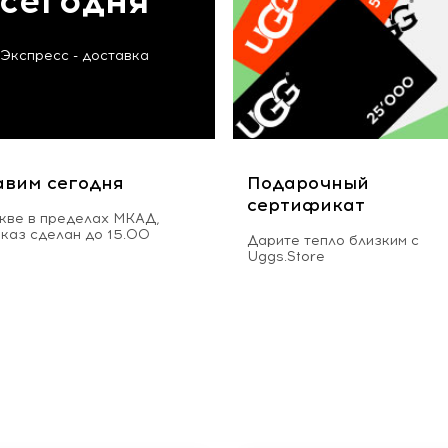
сегодня
Экспресс - доставка
авим сегодня
Подарочный
сертификат
кве в пределах МКАД,
аказ сделан до 15.00
Дарите тепло близким с
Uggs.Store