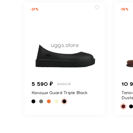
-21%
-15%
5 590 ₽
10 
6990 ₽
Калоши Guard Triple Black
Тапоч
Dust