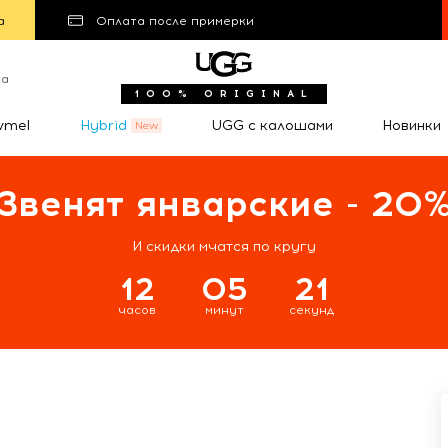
а
Оплата после примерки
та
100% ORIGINAL
wmel
Hybrid
UGG с калошами
Новинки
Звенят январские - 20
И скидки мчатся по кругу
12
05
20
часов
минут
секунд