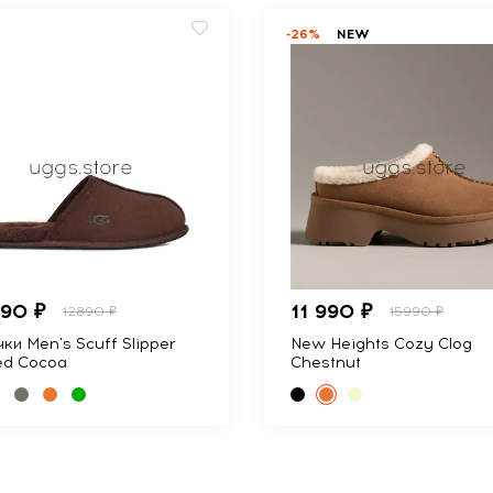
-26%
NEW
990 ₽
11 990 ₽
12890 ₽
15990 ₽
ки Men's Scuff Slipper
New Heights Cozy Clog
ed Cocoa
Chestnut