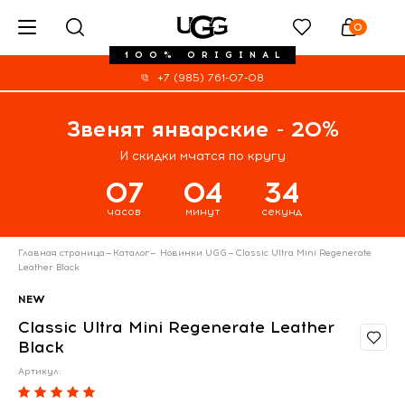
0
100% ORIGINAL
+7 (985) 761-07-08
Звенят январские - 20%
И скидки мчатся по кругу
07
04
33
часов
минут
секунд
Главная страница
—
Каталог
—
Новинки UGG
—
Classic Ultra Mini Regenerate
Leather Black
NEW
Classic Ultra Mini Regenerate Leather
Black
Артикул: