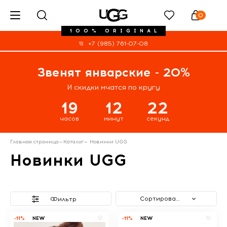
0
100% ORIGINAL
+7 (985) 761-07-08
Звенят январские - 20%
И скидки мчатся по кругу
19
12
21
часов
минут
секунд
Главная страница
—
Каталог
—
Новинки UGG
Новинки UGG
Сортировать
Фильтр
-11%
NEW
-11%
NEW