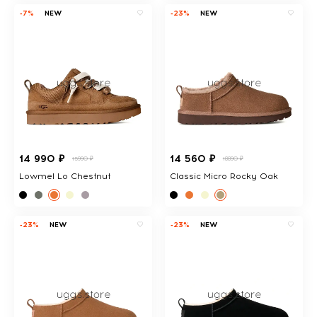
-7%
NEW
-23%
NEW
14 990 ₽
14 560 ₽
15990 ₽
18890 ₽
Lowmel Lo Chestnut
Classic Micro Rocky Oak
-23%
NEW
-23%
NEW