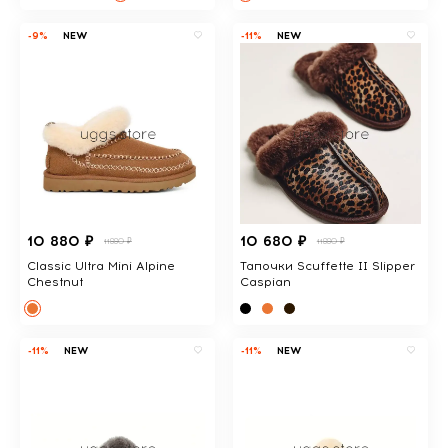
-9%
NEW
-11%
NEW
10 880 ₽
10 680 ₽
11880 ₽
11880 ₽
Classic Ultra Mini Alpine
Тапочки Scuffette II Slipper
Chestnut
Caspian
-11%
NEW
-11%
NEW