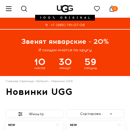
0
100% ORIGINAL
+7 (985) 761-07-08
Звенят январские - 20%
И скидки мчатся по кругу
10
30
58
часов
минут
секунд
Главная страница
—
Каталог
—
Новинки UGG
Новинки UGG
Сортировать
Фильтр
NEW
NEW