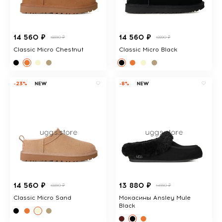
14 560 ₽
14 560 ₽
18890 ₽
18890 ₽
Classic Micro Chestnut
Classic Micro Black
-23%
NEW
-8%
NEW
14 560 ₽
13 880 ₽
18890 ₽
14990 ₽
Classic Micro Sand
Мокасины Ansley Mule
Black