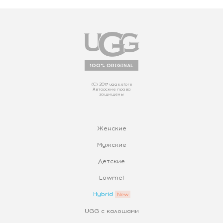
100% ORIGINAL
(С) 2017 uggs.store
Авторские права
защищены
Женские
Мужские
Детские
Lowmel
Hybrid
UGG с калошами