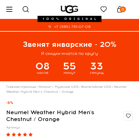
0
100% ORIGINAL
+7 (985) 761-07-08
Звенят январские - 20%
И скидки мчатся по кругу
08
55
33
часов
минут
секунд
Главная страница
—
Каталог
—
Мужские UGG
—
Влагостойкие UGG
—
Neumel
Weather Hybrid Men's Chestnut / Orange
-9%
Neumel Weather Hybrid Men's
Chestnut / Orange
Артикул: