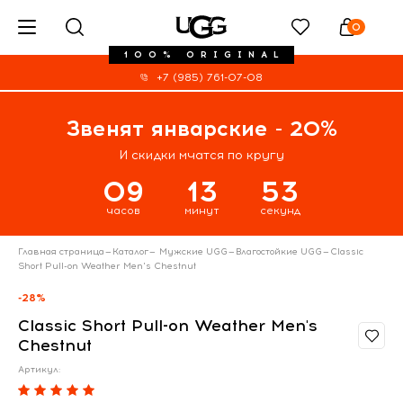
0
100% ORIGINAL
+7 (985) 761-07-08
Звенят январские - 20%
И скидки мчатся по кругу
09
13
53
часов
минут
секунд
Главная страница
—
Каталог
—
Мужские UGG
—
Влагостойкие UGG
—
Classic
Short Pull-on Weather Men's Chestnut
-28%
Classic Short Pull-on Weather Men's
Chestnut
Артикул: