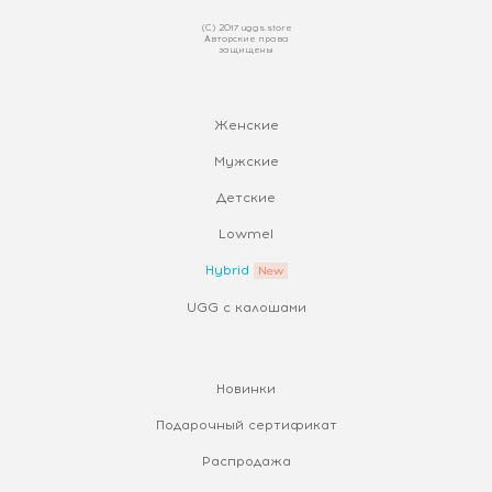
(С) 2017 uggs.store
Авторские права
защищены
Женские
Мужские
Детские
Lowmel
Hybrid
UGG с калошами
Новинки
Подарочный сертификат
Распродажа