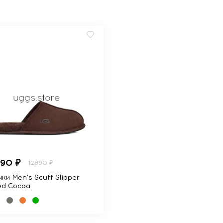
990 ₽
12890 ₽
ки Men's Scuff Slipper
ed Cocoa