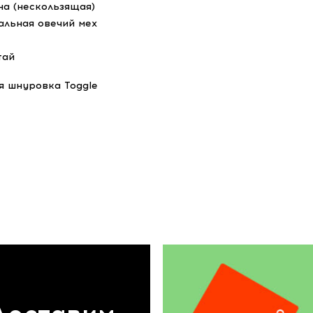
на (нескользящая)
альная овечий мех
тай
 шнуровка Toggle