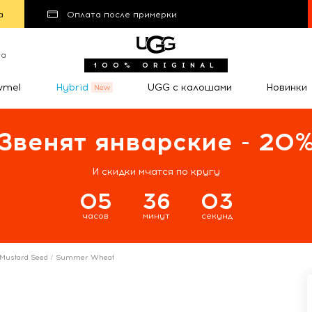
а
Оплата после примерки
та
100% ORIGINAL
wmel
Hybrid
UGG с калошами
Новинки
Звенят январские - 20
И скидки мчатся по кругу
05
36
02
часов
минут
секунд
s Mustard Seed / Summer Wheat