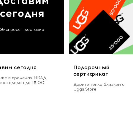
Доставим
сегодня
Экспресс - доставка
авим сегодня
Подарочный
сертификат
кве в пределах МКАД,
аказ сделан до 15.00
Дарите тепло близким с
Uggs.Store