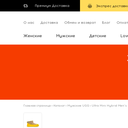
Премиум Доставка
Экспрес доставк
О нас
Доставка
Обмен и возврат
Блог
Опла
Женские
Мужские
Детские
Lo
Главная страница
—
Каталог
—
Мужские UGG
—
Ultra Mini Hybrid Men'