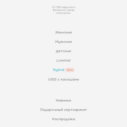
(С) 2017 uggs.store
Авторские права
защищены
Женские
Мужские
Детские
Lowmel
Hybrid
UGG с калошами
Новинки
Подарочный сертификат
Распродажа