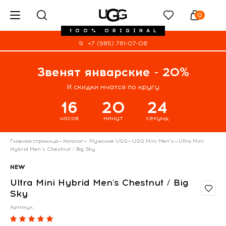
0
100% ORIGINAL
+7 (985) 761-07-08
Звенят январские - 20%
И скидки мчатся по кругу
16
20
24
часов
минут
секунд
Главная страница
—
Каталог
—
Мужские UGG
—
UGG Mini Men's
—
Ultra Mini
Hybrid Men's Chestnut / Big Sky
NEW
Ultra Mini Hybrid Men's Chestnut / Big
Sky
Артикул: