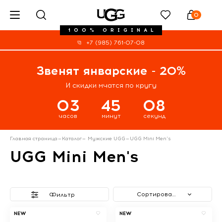
0
100% ORIGINAL
+7 (985) 761-07-08
Звенят январские - 20%
И скидки мчатся по кругу
03
45
07
часов
минут
секунд
Главная страница
—
Каталог
—
Мужские UGG
—
UGG Mini Men's
UGG Mini Men's
Сортировать
Фильтр
NEW
NEW