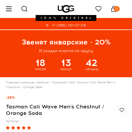
0
100% ORIGINAL
+7 (985) 761-07-08
Звенят январские - 20%
И скидки мчатся по кругу
18
13
41
часов
минут
секунд
Главная страница
—
Каталог
—
Мужские UGG
—
Tasman Cali Wave Men's
Chestnut / Orange Soda
-28%
Tasman Cali Wave Men's Chestnut /
Orange Soda
Артикул: