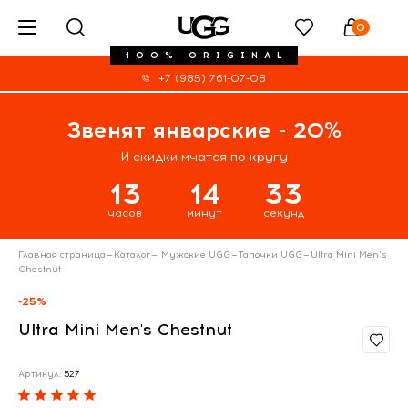
0
100% ORIGINAL
+7 (985) 761-07-08
Звенят январские - 20%
И скидки мчатся по кругу
13
14
33
часов
минут
секунд
Главная страница
—
Каталог
—
Мужские UGG
—
Тапочки UGG
—
Ultra Mini Men's
Chestnut
-25%
Ultra Mini Men's Chestnut
Артикул:
527