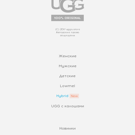
100% ORIGINAL
(С) 2017 uggs.store
Авторские права
защищены
Женские
Мужские
Детские
Lowmel
Hybrid
UGG с калошами
Новинки