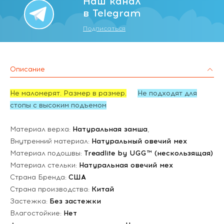
Наш канал
в Telegram
Подписаться
Описание
Не маломерят. Размер в размер.
Не подходят для
стопы с высоким подъемом
Материал верха:
Натуральная замша
,
Внутренний материал:
Натуральный овечий мех
Материал подошвы:
Treadlite by UGG™ (нескользящая)
Материал стельки:
Натуральная овечий мех
Страна Бренда:
США
Страна производства:
Китай
Застежка:
Без застежки
Влагостойкие:
Нет