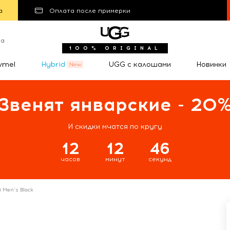
а
Оплата после примерки
та
100% ORIGINAL
wmel
Hybrid
UGG с калошами
Новинки
Звенят январские - 20
И скидки мчатся по кругу
12
12
46
часов
минут
секунд
i Men's Black