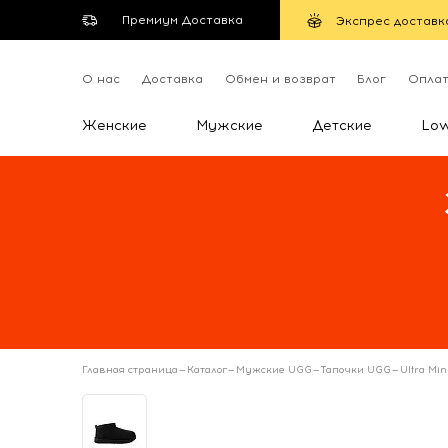
Премиум Доставка
Экспрес доставк
О нас
Доставка
Обмен и возврат
Блог
Опла
Женские
Мужские
Детские
Lo
Главная страница
—
Каталог
—
Мужские UGG
—
Тапочки UGG
—
Ultra Min