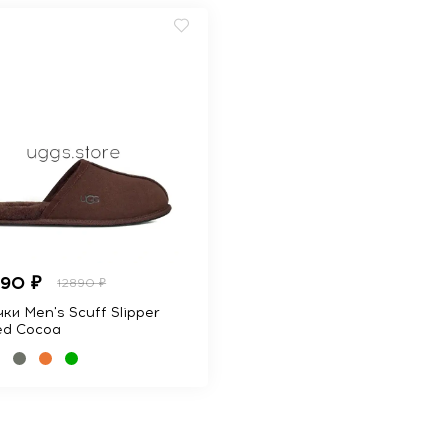
990 ₽
12890 ₽
ки Men's Scuff Slipper
ed Cocoa