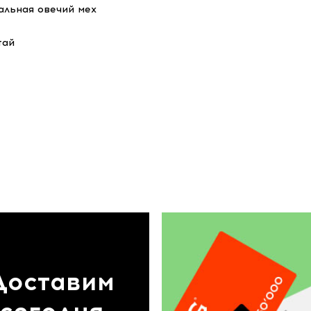
альная овечий мех
тай
Доставим