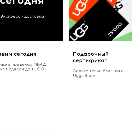
сегодня
Экспресс - доставка
авим сегодня
Подарочный
сертификат
кве в пределах МКАД,
аказ сделан до 15.00
Дарите тепло близким с
Uggs.Store