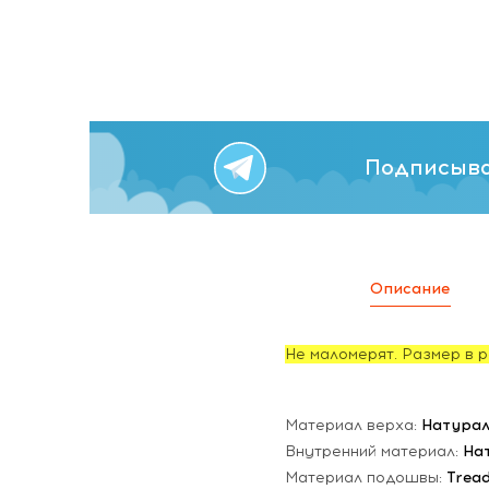
Подписыва
Описание
Не маломерят. Размер в р
Материал верха:
Натурал
Внутренний материал:
На
Материал подошвы:
Trea