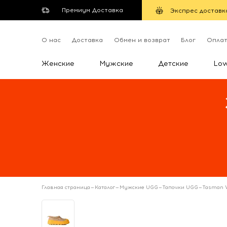
Премиум Доставка
Экспрес доставк
О нас
Доставка
Обмен и возврат
Блог
Опла
Женские
Мужские
Детские
Lo
Главная страница
—
Каталог
—
Мужские UGG
—
Тапочки UGG
—
Tasman W