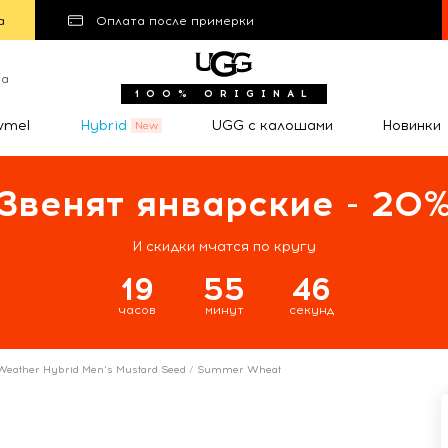
а
Оплата после примерки
та
100% ORIGINAL
wmel
Hybrid
UGG с калошами
Новинки
Звенят январские - 20
И скидки мчатся по кругу
19
55
45
часов
минут
секунд
eather Hybrid Men's Mustard Seed / Summer Wheat