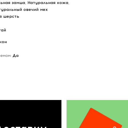
ьная замша
,
Натуральная кожа
,
туральный овечий мех
я шерсть
тай
кон
ъемом:
Да