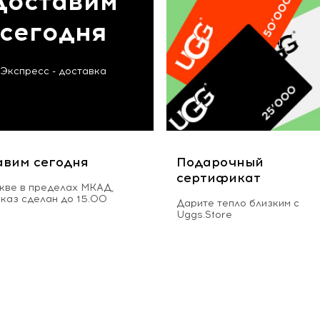
Доставим
сегодня
Экспресс - доставка
авим сегодня
Подарочный
сертификат
кве в пределах МКАД,
аказ сделан до 15.00
Дарите тепло близким с
Uggs.Store