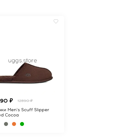
990 ₽
12890 ₽
ки Men's Scuff Slipper
ed Cocoa