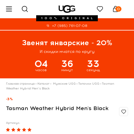
0
100% ORIGINAL
+7 (985) 761-07-08
Звенят январские - 20%
И скидки мчатся по кругу
04
36
33
часов
минут
секунд
Главная страница
—
Каталог
—
Мужские UGG
—
Тапочки UGG
—
Tasman
Weather Hybrid Men's Black
-3%
Tasman Weather Hybrid Men's Black
Артикул: