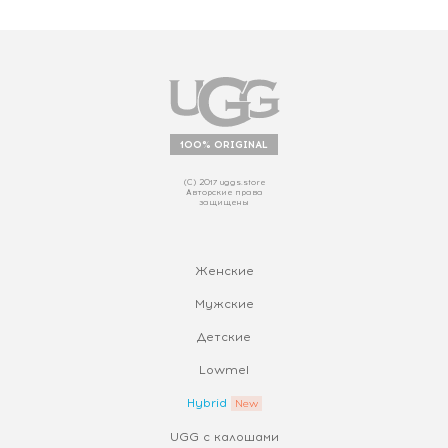
100% ORIGINAL
(С) 2017 uggs.store
Авторские права
защищены
Женские
Мужские
Детские
Lowmel
Hybrid
UGG с калошами