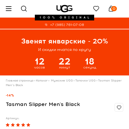
0
100% ORIGINAL
+7 (985) 761-07-08
Звенят январские - 20%
И скидки мчатся по кругу
12
22
18
часов
минут
секунд
Главная страница
—
Каталог
—
Мужские UGG
—
Тапочки UGG
—
Tasman Slipper
Men's Black
-14%
Tasman Slipper Men's Black
Артикул: