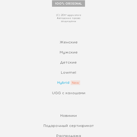
100% ORIGINAL
(С) 2017 uggs.store
Авторские права
защищены
Женские
Мужские
Детские
Lowmel
Hybrid
UGG с калошами
Новинки
Подарочный сертификат
Распродажа