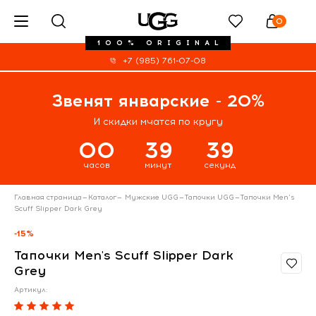
0
100% ORIGINAL
+7 (985) 761-07-08
Звенят январские - 20%
И скидки мчатся по кругу
00
39
39
часов
минут
секунд
Главная страница
—
Каталог
—
Мужские UGG
—
Тапочки UGG
—
Тапочки Men's
Scuff Slipper Dark Grey
-15%
Тапочки Men's Scuff Slipper Dark
Grey
Артикул: