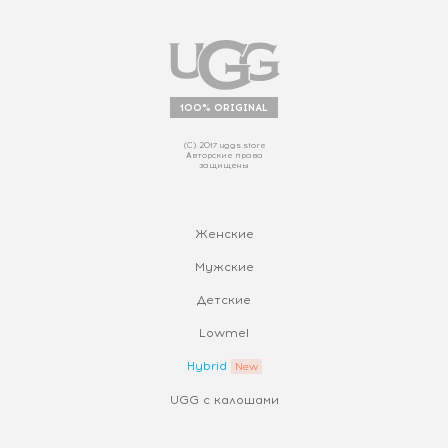
100% ORIGINAL
(С) 2017 uggs.store
Авторские права
защищены
Женские
Мужские
Детские
Lowmel
Hybrid
UGG с калошами