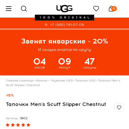
0
100% ORIGINAL
+7 (985) 761-07-08
Звенят январские - 20%
И скидки мчатся по кругу
04
09
47
часов
минут
секунд
Главная страница
—
Каталог
—
Мужские UGG
—
Тапочки UGG
—
Тапочки Men's
Scuff Slipper Chestnut
-15%
Тапочки Men's Scuff Slipper Chestnut
Артикул:
5902