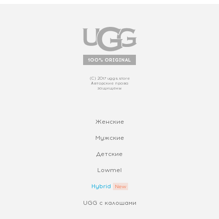
100% ORIGINAL
(С) 2017 uggs.store
Авторские права
защищены
Женские
Мужские
Детские
Lowmel
Hybrid
UGG с калошами