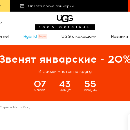
а
Оплата после примерки
та
100% ORIGINAL
wmel
Hybrid
UGG с калошами
Новинки
Звенят январские - 20
И скидки мчатся по кругу
07
43
55
часов
минут
секунд
Coquette Men's Grey