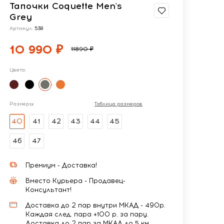
Тапочки Coquette Men's
Grey
Артикул:
538
10 990 ₽
11890 ₽
Цвета:
Размеры:
Таблица размеров
40
41
42
43
44
45
46
47
Премиум - Доставка!
Вместо Курьера - Продавец-
Консультант!
Доставка до 2 пар внутри МКАД - 490р.
Каждая след. пара +100 р. за пару.
Доставка до 2 пар за МКАД до 5 км