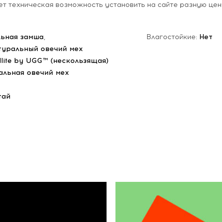
ет техническая возможность установить на сайте разную цен
ьная замша
,
Влагостойкие:
Нет
туральный овечий мех
dlite by UGG™ (нескользящая)
альная овечий мех
тай