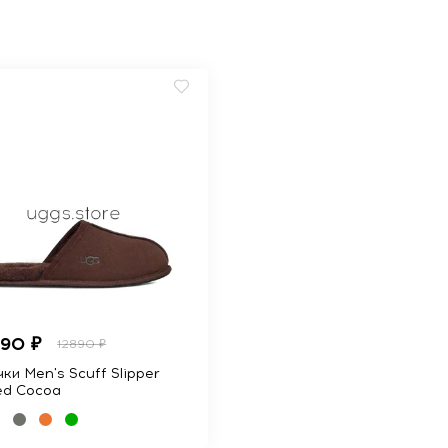
990 ₽
12890 ₽
ки Men's Scuff Slipper
ed Cocoa