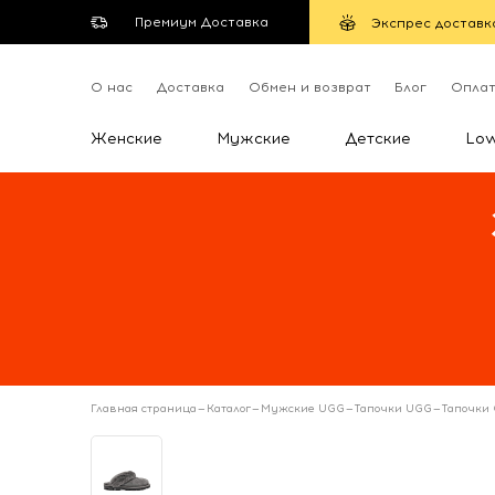
Премиум Доставка
Экспрес доставк
О нас
Доставка
Обмен и возврат
Блог
Опла
Женские
Мужские
Детские
Lo
Главная страница
—
Каталог
—
Мужские UGG
—
Тапочки UGG
—
Тапочки 