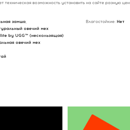
ет техническая возможность установить на сайте разную цен
ьная замша
,
Влагостойкие:
Нет
туральный овечий мех
dlite by UGG™ (нескользящая)
альная овечий мех
тай