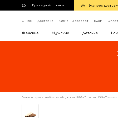
Премиум Доставка
Экспрес доставк
О нас
Доставка
Обмен и возврат
Блог
Опла
Женские
Мужские
Детские
Lo
Главная страница
—
Каталог
—
Мужские UGG
—
Тапочки UGG
—
Тапочки 