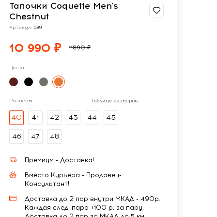
Тапочки Coquette Men's
Chestnut
Артикул:
539
10 990 ₽
11890 ₽
Цвета:
Размеры:
Таблица размеров
40
41
42
43
44
45
46
47
48
Премиум - Доставка!
Вместо Курьера - Продавец-
Консультант!
Доставка до 2 пар внутри МКАД - 490р.
Каждая след. пара +100 р. за пару.
Доставка до 2 пар за МКАД до 5 км