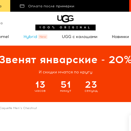
а
Оплата после примерки
та
100% ORIGINAL
wmel
Hybrid
UGG с калошами
Новинки
Звенят январские - 20
И скидки мчатся по кругу
13
51
22
часов
минут
секунд
Coquette Men's Chestnut