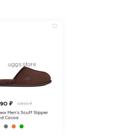
990 ₽
12890 ₽
ки Men's Scuff Slipper
ed Cocoa