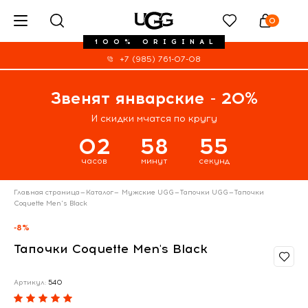
0
100% ORIGINAL
+7 (985) 761-07-08
Звенят январские - 20%
И скидки мчатся по кругу
02
58
54
часов
минут
секунд
Главная страница
—
Каталог
—
Мужские UGG
—
Тапочки UGG
—
Тапочки
Coquette Men's Black
-8%
Тапочки Coquette Men's Black
Артикул:
540