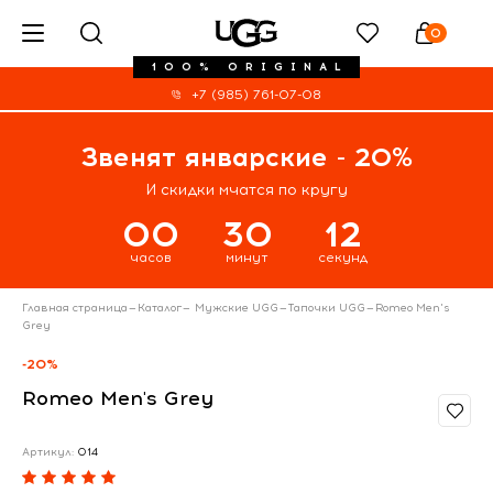
0
100% ORIGINAL
+7 (985) 761-07-08
Звенят январские - 20%
И скидки мчатся по кругу
00
30
11
часов
минут
секунд
Главная страница
—
Каталог
—
Мужские UGG
—
Тапочки UGG
—
Romeo Men's
Grey
-20%
Romeo Men's Grey
Артикул:
014