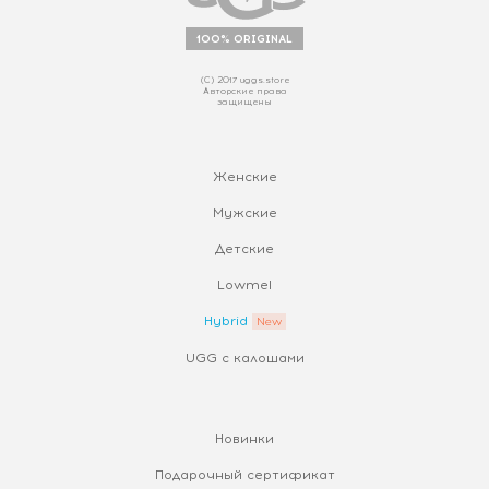
100% ORIGINAL
(С) 2017 uggs.store
Авторские права
защищены
Женские
Мужские
Детские
Lowmel
Hybrid
UGG с калошами
Новинки
Подарочный сертификат