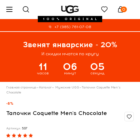
0
100% ORIGINAL
+7 (985) 761-07-08
Звенят январские - 20%
И скидки мчатся по кругу
11
06
05
часов
минут
секунд
Главная страница
—
Каталог
—
Мужские UGG
—
Тапочки Coquette Men's
Chocolate
-8%
Тапочки Coquette Men's Chocolate
Артикул:
537