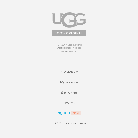
100% ORIGINAL
(С) 2017 uggs.store
Авторские права
защищены
Женские
Мужские
Детские
Lowmel
Hybrid
UGG с калошами