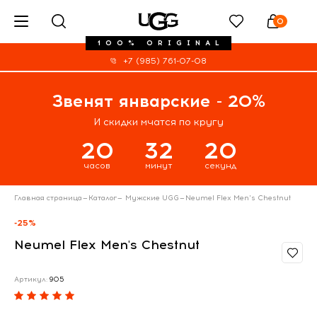
0
100% ORIGINAL
+7 (985) 761-07-08
Звенят январские - 20%
И скидки мчатся по кругу
20
32
20
часов
минут
секунд
Главная страница
—
Каталог
—
Мужские UGG
—
Neumel Flex Men's Chestnut
-25%
Neumel Flex Men's Chestnut
Артикул:
905