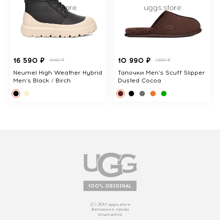
16 590 ₽
10 990 ₽
18380 ₽
12890 ₽
Neumel High Weather Hybrid
Тапочки Men's Scuff Slipper
Men's Black / Birch
Dusted Cocoa
100% ORIGINAL
(С) 2017 uggs.store
Авторские права
защищены